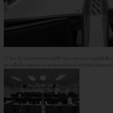
11 พ.ค. 65 พลเอกภุชพงศ์ พงษ์ศิริ ประธานกรรมการมูลนิธิเพื่
ตรวจพื้นที่การสัมมนา ณ ศูนย์คอมพิวเตอร์ มหาวิทยาลัยสงขลานค