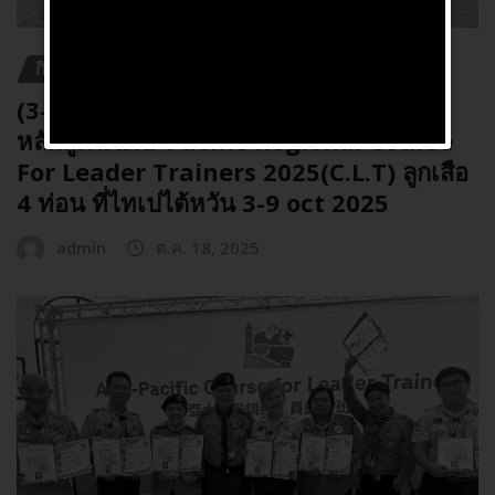
กิจกรรม
(3-9 ต.ค. 68) ร่วมการฝึกอบรม
หลักสูตรAsia-Pacific Regional Course
For Leader Trainers 2025(C.L.T) ลูกเสือ
4 ท่อน ที่ไทเปไต้หวัน 3-9 oct 2025
admin
ต.ค. 18, 2025