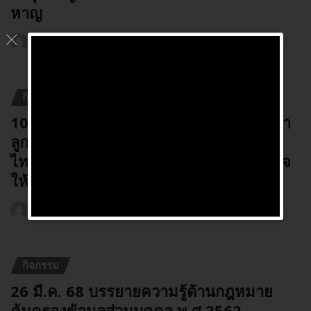
หาญ
admin
ก.ค. 11, 2025
กิจกรรม
10 ก.ค. 68 คณะกรรมการผู้ทรงคุณวุฒิสภา
ลูกเสือไทย และภาคีเครือข่ายคณะลูกเสือ
ไทย เยี่ยมบำรุงขวัญมอบสิ่งของเป็นกำลังใจ
ให้ทหารวันพฤหัสบดี
admin
ก.ค. 11, 2025
กิจกรรม
26 มี.ค. 68 บรรยายความรู้ด้านกฎหมาย
คุ้มครองข้อมูลส่วนบุคคล พ.ศ.2562